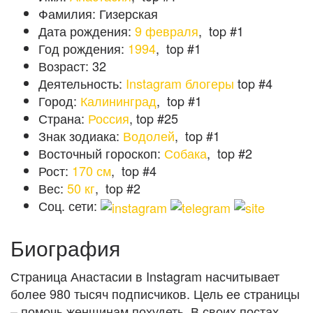
Фамилия:
Гизерская
Дата рождения:
9 февраля
,
top #1
Год рождения:
1994
,
top #1
Возраст:
32
Деятельность:
Instagram блогеры
top #4
Город:
Калининград
,
top #1
Страна:
Россия
, top #25
Знак зодиака:
Водолей
,
top #1
Восточный гороскоп:
Собака
,
top #2
Рост:
170 см
,
top #4
Вес:
50 кг
,
top #2
Соц. сети:
Биография
Страница Анастасии в Instagram насчитывает
более 980 тысяч подписчиков. Цель ее страницы
– помочь женщинам похудеть. В своих постах