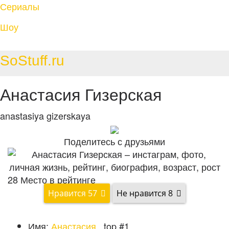
Сериалы
Шоу
SoStuff.ru
Анастасия Гизерская
anastasiya gizerskaya
Поделитесь с друзьями
28
Место в рейтинге
57
8
Имя:
Анастасия
,
top #1