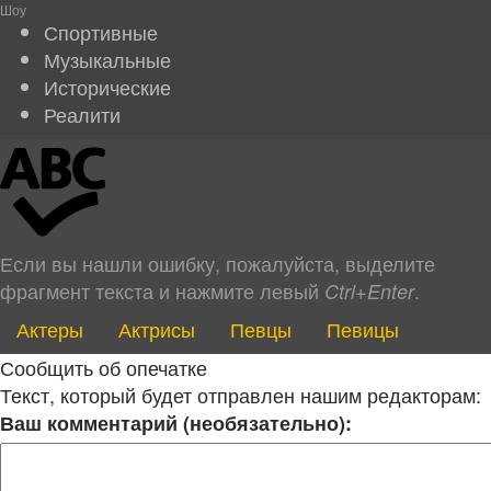
Шоу
Спортивные
Музыкальные
Исторические
Реалити
Если вы нашли ошибку, пожалуйста, выделите
фрагмент текста и нажмите левый
.
Ctrl+Enter
Актеры
Актрисы
Певцы
Певицы
Сообщить об опечатке
Текст, который будет отправлен нашим редакторам:
Ваш комментарий (необязательно):