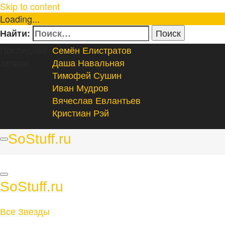
Skip to content
Loading...
Найти:
Последние
Семён Елистратов
записи
Даша Навальная
Тимофей Сушин
Иван Мудров
Вячеслав Евлантьев
Кристиан Рэй
SoStuff.ru
SoStuff.ru
Все Звезды