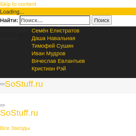
Skip to content
Loading...
Найти:
Последние
Семён Елистратов
записи
Даша Навальная
Тимофей Сушин
Иван Мудров
Вячеслав Евлантьев
Кристиан Рэй
SoStuff.ru
SoStuff.ru
Все Звезды