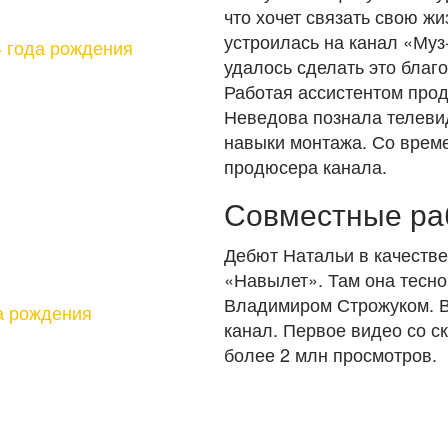
что хочет связать свою жи
устроилась на канал «Муз
4 года рождения
удалось сделать это благ
Работая ассистентом про
Неведова познала телевид
навыки монтажа. Со врем
продюсера канала.
Совместные ра
Дебют Натальи в качеств
«Навылет». Там она тесн
Владимиром Строжуком. В
да рождения
канал. Первое видео со 
более 2 млн просмотров.