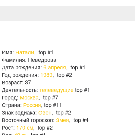
Имя:
Натали
,
top #1
Фамилия:
Неведрова
Дата рождения:
6 апреля
,
top #1
Год рождения:
1989
,
top #2
Возраст:
37
Деятельность:
телеведущие
top #1
Город:
Москва
,
top #7
Страна:
Россия
, top #11
Знак зодиака:
Овен
,
top #2
Восточный гороскоп:
Змея
,
top #4
Рост:
170 см
,
top #2
Вес:
49 кг
,
top #1