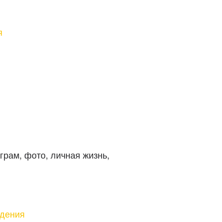
я
ждения