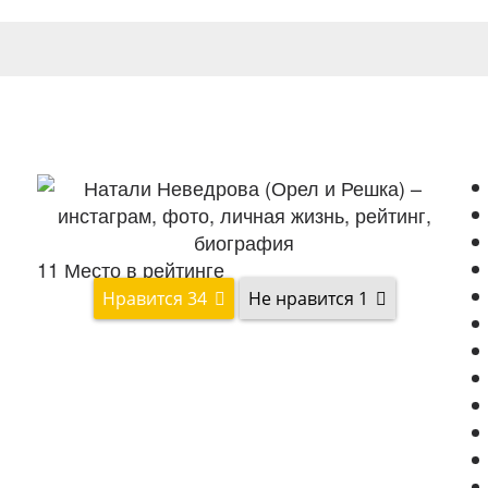
11
Место в рейтинге
34
1