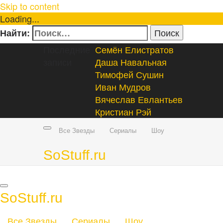
Skip to content
Loading...
Найти:
Последние
Семён Елистратов
записи
Даша Навальная
Тимофей Сушин
Иван Мудров
Вячеслав Евлантьев
Кристиан Рэй
Все Звезды
Сериалы
Шоу
SoStuff.ru
SoStuff.ru
Все Звезды
Сериалы
Шоу